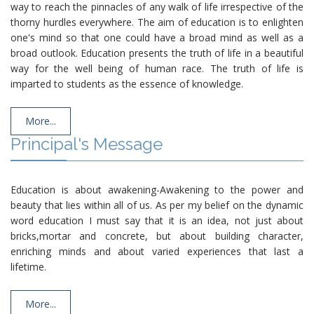
way to reach the pinnacles of any walk of life irrespective of the
thorny hurdles everywhere. The aim of education is to enlighten
one's mind so that one could have a broad mind as well as a
ANNUAL RESULT DAY 2025-2026
broad outlook. Education presents the truth of life in a beautiful
way for the well being of human race. The truth of life is
imparted to students as the essence of knowledge.
REGISTRATION OPEN FOR 2026-
More...
2027
Principal's Message
Education is about awakening-Awakening to the power and
SURYA NAMASKAR FEBRUARY
beauty that lies within all of us. As per my belief on the dynamic
2026
word education I must say that it is an idea, not just about
bricks,mortar and concrete, but about building character,
enriching minds and about varied experiences that last a
lifetime.
ENGLISH QUIZ
More...