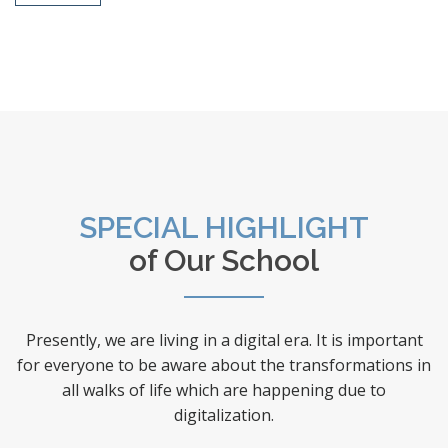
REPUBLIC DAY 2026
BASANT PANCHAMI
SPECIAL HIGHLIGHT
FIT HALWASIYA FIT INDIA
of Our School
ALUMNI MEET
Presently, we are living in a digital era. It is important
for everyone to be aware about the transformations in
all walks of life which are happening due to
digitalization.
COUNSELLING SESSION BY DR.
VIKAS DIVYAKIRTI JI