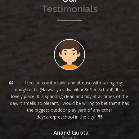
Testimonials
RAKSHABANDHAN
TEEJ CELEBRATION
I feel so comfortable and at ease with taking my
SCIENCE SEMINAR
daughter to (Halwasiya vidya vihar Sr Sec School). Its a
lovely place. It is sparkling clean and tidy at all times of the
day. It smells so plesant. I would be willing to bet that it has
the biggest outdoor play yard of any other
Youth Parliament
daycare/preschool in the city.
- Anand Gupta
Parents