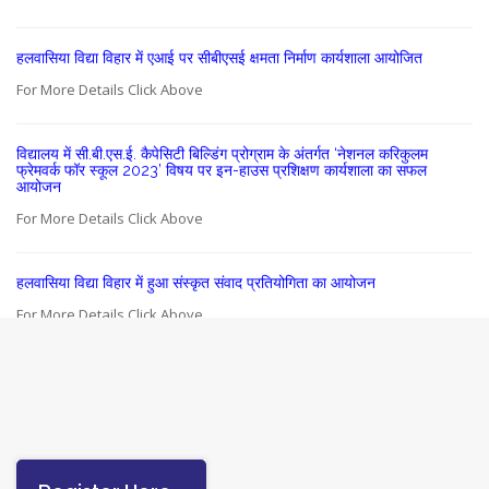
हलवासिया विद्या विहार में एआई पर सीबीएसई क्षमता निर्माण कार्यशाला आयोजित
For More Details Click Above
विद्यालय में सी.बी.एस.ई. कैपेसिटी बिल्डिंग प्रोग्राम के अंतर्गत ‘नेशनल करिकुलम
फ्रेमवर्क फॉर स्कूल 2023’ विषय पर इन-हाउस प्रशिक्षण कार्यशाला का सफल
आयोजन
For More Details Click Above
हलवासिया विद्या विहार में हुआ संस्कृत संवाद प्रतियोगिता का आयोजन
For More Details Click Above
विद्यालय में गुरु पूर्णिमा एवं शहीद ऊधम सिंह बलिदान दिवस का भव्य आयोजन
For More Details Click Above
देश सेवा सर्वोपरि, राष्ट्रहित को जीवन का प्रथम कर्तव्य बनाएँ- प्रो० टंकेश्वर
कुमार